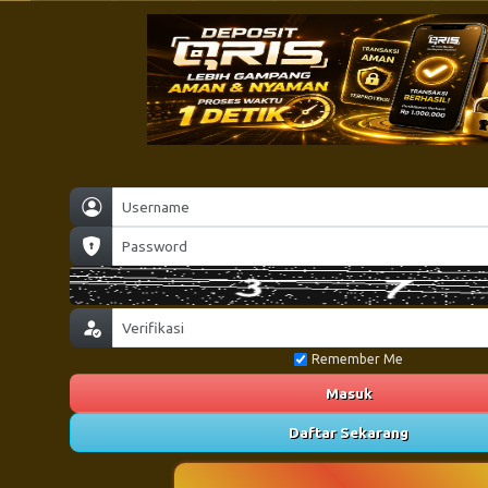
Remember Me
Masuk
Daftar Sekarang