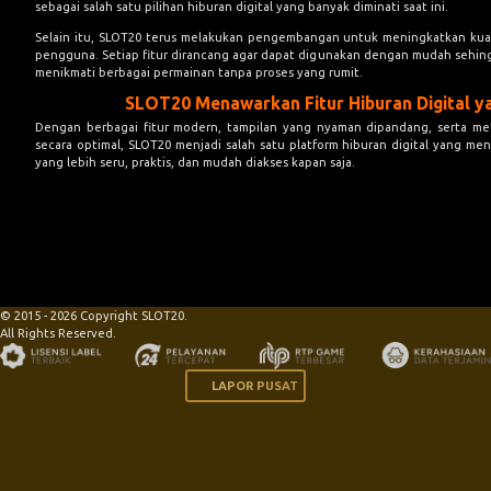
sebagai salah satu pilihan hiburan digital yang banyak diminati saat ini.
Selain itu, SLOT20 terus melakukan pengembangan untuk meningkatkan kua
pengguna. Setiap fitur dirancang agar dapat digunakan dengan mudah sehi
menikmati berbagai permainan tanpa proses yang rumit.
SLOT20 Menawarkan Fitur Hiburan Digital ya
Dengan berbagai fitur modern, tampilan yang nyaman dipandang, serta me
secara optimal, SLOT20 menjadi salah satu platform hiburan digital yang 
yang lebih seru, praktis, dan mudah diakses kapan saja.
© 2015 - 2026 Copyright SLOT20.
All Rights Reserved.
LAPOR PUSAT