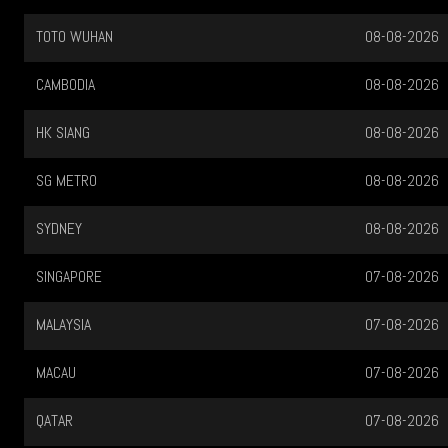
TOTO WUHAN
08-08-2026
CAMBODIA
08-08-2026
HK SIANG
08-08-2026
SG METRO
08-08-2026
SYDNEY
08-08-2026
SINGAPORE
07-08-2026
MALAYSIA
07-08-2026
MACAU
07-08-2026
QATAR
07-08-2026