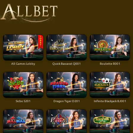
All Games Lobby
Quick Baccarat Q001
Roulette R001
Sicbo S201
Dragon Tiger D201
Infinite Blackjack BJ001