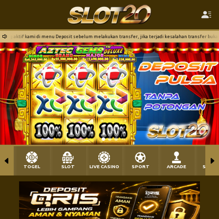
g aktif kami di menu Deposit sebelum melakukan transfer, jika terjadi kesalahan transfer bukan men
TOGEL
SLOT
LIVE CASINO
SPORT
ARCADE
SABU