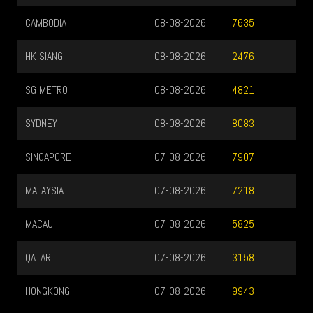
CAMBODIA
08-08-2026
7635
HK SIANG
08-08-2026
2476
SG METRO
08-08-2026
4821
SYDNEY
08-08-2026
8083
SINGAPORE
07-08-2026
7907
MALAYSIA
07-08-2026
7218
MACAU
07-08-2026
5825
QATAR
07-08-2026
3158
HONGKONG
07-08-2026
9943