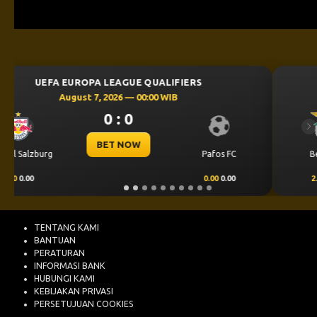
UEFA EUROPA LEAGUE QUALIFIERS
August 7, 2026 — 02:00 WIB
0 : 0
Previous
Ne
BET NOW
Benfica
Heart of Midlothian
2.5
0.78
-2.5
-0.97
TENTANG KAMI
BANTUAN
PERATURAN
INFORMASI BANK
HUBUNGI KAMI
KEBIJAKAN PRIVASI
PERSETUJUAN COOKIES