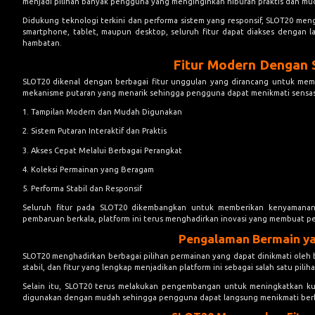
menjadi pilihan banyak pengguna yang menginginkan hiburan praktis dan mud
Didukung teknologi terkini dan performa sistem yang responsif, SLOT20 meng
smartphone, tablet, maupun desktop, seluruh fitur dapat diakses dengan 
hambatan.
Fitur Modern Dengan 
SLOT20 dikenal dengan berbagai fitur unggulan yang dirancang untuk membe
mekanisme putaran yang menarik sehingga pengguna dapat menikmati sensasi
1. Tampilan Modern dan Mudah Digunakan
2. Sistem Putaran Interaktif dan Praktis
3. Akses Cepat Melalui Berbagai Perangkat
4. Koleksi Permainan yang Beragam
5. Performa Stabil dan Responsif
Seluruh fitur pada SLOT20 dikembangkan untuk memberikan kenyamana
pembaruan berkala, platform ini terus menghadirkan inovasi yang membuat p
Pengalaman Bermain y
SLOT20 menghadirkan berbagai pilihan permainan yang dapat dinikmati oleh b
stabil, dan fitur yang lengkap menjadikan platform ini sebagai salah satu piliha
Selain itu, SLOT20 terus melakukan pengembangan untuk meningkatkan kua
digunakan dengan mudah sehingga pengguna dapat langsung menikmati berba