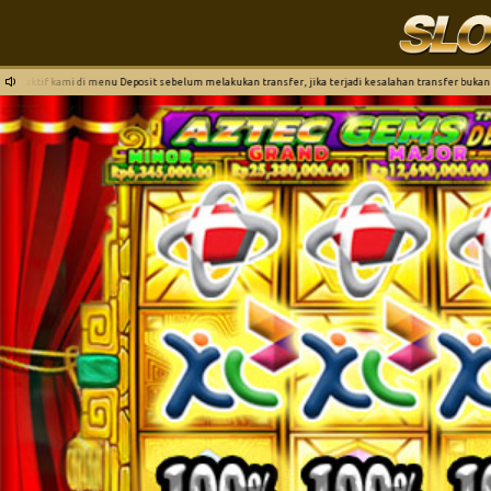
if kami di menu Deposit sebelum melakukan transfer, jika terjadi kesalahan transfer bukan menjadi 