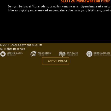
SLOT20 Menawarkan Fitur H
Dengan berbagai fitur modern, tampilan yang nyaman dipandang, serta metod
hiburan digital yang menawarkan pengalaman bermain yang lebih seru, praktis
© 2015 - 2026 Copyright SLOT20.
All Rights Reserved.
LAPOR PUSAT