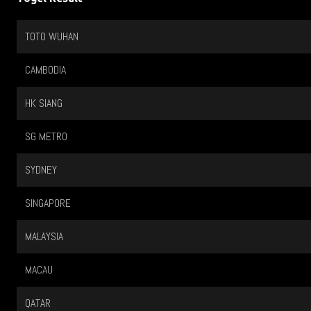
TOTO WUHAN
CAMBODIA
HK SIANG
SG METRO
SYDNEY
SINGAPORE
MALAYSIA
MACAU
QATAR