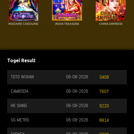
MADAME CAROLINE
INDIA TREASURE
CHINA EMPRESS
Togel Result
TOTO WUHAN
06-08-2026
3408
CAMBODIA
06-08-2026
7607
HK SIANG
06-08-2026
9220
SG METRO
06-08-2026
8814