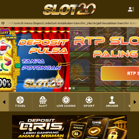
 di menu Deposit sebelum melakukan transfer, jika terjadi kesalahan transfer bukan menjadi tanggun
TOGEL
SLOT
LIVE CASINO
SPORT
ARCADE
SABU