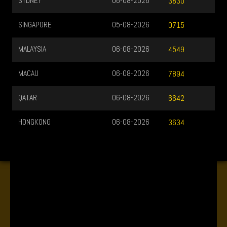
SYDNEY
06-08-2026
3830
SINGAPORE
05-08-2026
0715
MALAYSIA
06-08-2026
4549
MACAU
06-08-2026
7894
QATAR
06-08-2026
6642
HONGKONG
06-08-2026
3634