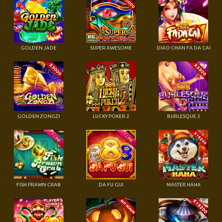
GOLDEN JADE
SUPER AWESOME
DIAO CHAN FA DA CAI
GOLDEN ZONGZI
LUCKY POKER 2
BURLESQUE 2
FISH PRAWN CRAB
DA FU GUI
MASTER HAHA