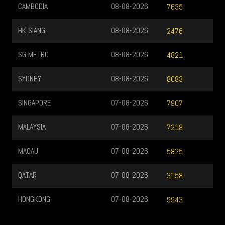
CAMBODIA
08-08-2026
7635
HK SIANG
08-08-2026
2476
SG METRO
08-08-2026
4821
SYDNEY
08-08-2026
8083
SINGAPORE
07-08-2026
7907
MALAYSIA
07-08-2026
7218
MACAU
07-08-2026
5825
QATAR
07-08-2026
3158
HONGKONG
07-08-2026
9943