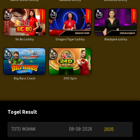
Sic Bo Lobby
Dragon Tiger Lobby
Blackjack Lobby
Big Bass Crash
24D Spin
Togel Result
TOTO WUHAN
08-08-2026
2605