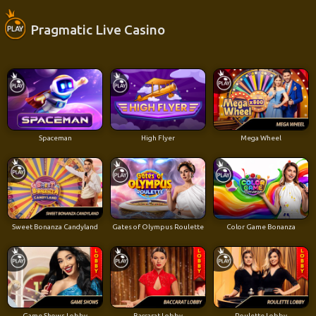
Pragmatic Live Casino
Spaceman
High Flyer
Mega Wheel
Sweet Bonanza Candyland
Gates of Olympus Roulette
Color Game Bonanza
Game Shows Lobby
Baccarat Lobby
Roulette Lobby