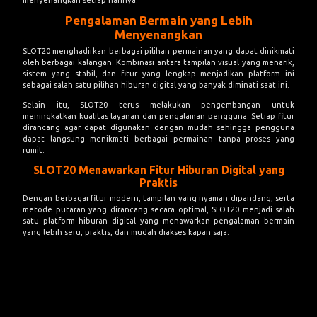
Pengalaman Bermain yang Lebih
Menyenangkan
SLOT20 menghadirkan berbagai pilihan permainan yang dapat dinikmati
oleh berbagai kalangan. Kombinasi antara tampilan visual yang menarik,
sistem yang stabil, dan fitur yang lengkap menjadikan platform ini
sebagai salah satu pilihan hiburan digital yang banyak diminati saat ini.
Selain itu, SLOT20 terus melakukan pengembangan untuk
meningkatkan kualitas layanan dan pengalaman pengguna. Setiap fitur
dirancang agar dapat digunakan dengan mudah sehingga pengguna
dapat langsung menikmati berbagai permainan tanpa proses yang
rumit.
SLOT20 Menawarkan Fitur Hiburan Digital yang
Praktis
Dengan berbagai fitur modern, tampilan yang nyaman dipandang, serta
metode putaran yang dirancang secara optimal, SLOT20 menjadi salah
satu platform hiburan digital yang menawarkan pengalaman bermain
yang lebih seru, praktis, dan mudah diakses kapan saja.