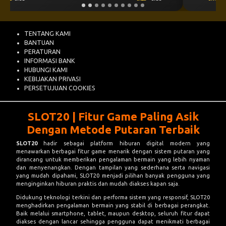
TENTANG KAMI
BANTUAN
PERATURAN
INFORMASI BANK
HUBUNGI KAMI
KEBIJAKAN PRIVASI
PERSETUJUAN COOKIES
SLOT20 | Fitur Game Paling Asik
Dengan Metode Putaran Terbaik
SLOT20
hadir sebagai platform hiburan digital modern yang
menawarkan berbagai fitur game menarik dengan sistem putaran yang
dirancang untuk memberikan pengalaman bermain yang lebih nyaman
dan menyenangkan. Dengan tampilan yang sederhana serta navigasi
yang mudah dipahami, SLOT20 menjadi pilihan banyak pengguna yang
menginginkan hiburan praktis dan mudah diakses kapan saja.
Didukung teknologi terkini dan performa sistem yang responsif, SLOT20
menghadirkan pengalaman bermain yang stabil di berbagai perangkat.
Baik melalui smartphone, tablet, maupun desktop, seluruh fitur dapat
diakses dengan lancar sehingga pengguna dapat menikmati berbagai