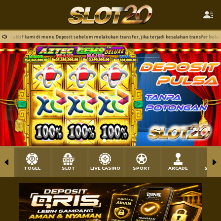
g aktif kami di menu Deposit sebelum melakukan transfer, jika terjadi kesalahan transfer bukan men
TOGEL
SLOT
LIVE CASINO
SPORT
ARCADE
SABU