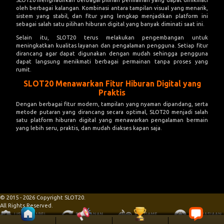
oleh berbagai kalangan. Kombinasi antara tampilan visual yang menarik,
sistem yang stabil, dan fitur yang lengkap menjadikan platform ini
sebagai salah satu pilihan hiburan digital yang banyak diminati saat ini.
Selain itu, SLOT20 terus melakukan pengembangan untuk
meningkatkan kualitas layanan dan pengalaman pengguna. Setiap fitur
dirancang agar dapat digunakan dengan mudah sehingga pengguna
dapat langsung menikmati berbagai permainan tanpa proses yang
rumit.
SLOT20 Menawarkan Fitur Hiburan Digital yang
Praktis
Dengan berbagai fitur modern, tampilan yang nyaman dipandang, serta
metode putaran yang dirancang secara optimal, SLOT20 menjadi salah
satu platform hiburan digital yang menawarkan pengalaman bermain
yang lebih seru, praktis, dan mudah diakses kapan saja.
© 2015 - 2026 Copyright SLOT20.
All Rights Reserved.