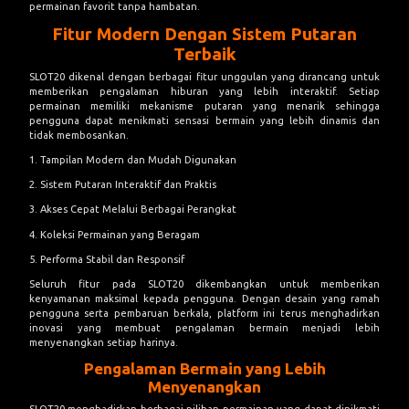
permainan favorit tanpa hambatan.
Fitur Modern Dengan Sistem Putaran
Terbaik
SLOT20 dikenal dengan berbagai fitur unggulan yang dirancang untuk
memberikan pengalaman hiburan yang lebih interaktif. Setiap
permainan memiliki mekanisme putaran yang menarik sehingga
pengguna dapat menikmati sensasi bermain yang lebih dinamis dan
tidak membosankan.
1. Tampilan Modern dan Mudah Digunakan
2. Sistem Putaran Interaktif dan Praktis
3. Akses Cepat Melalui Berbagai Perangkat
4. Koleksi Permainan yang Beragam
5. Performa Stabil dan Responsif
Seluruh fitur pada SLOT20 dikembangkan untuk memberikan
kenyamanan maksimal kepada pengguna. Dengan desain yang ramah
pengguna serta pembaruan berkala, platform ini terus menghadirkan
inovasi yang membuat pengalaman bermain menjadi lebih
menyenangkan setiap harinya.
Pengalaman Bermain yang Lebih
Menyenangkan
SLOT20 menghadirkan berbagai pilihan permainan yang dapat dinikmati